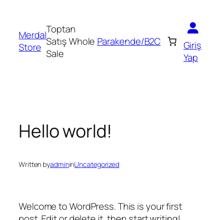
İçeriğe
geç
Toptan
Merdal
Satış Whole
Parakende/B2C
Giriş
Store
Sale
Yap
Hello world!
Written by
admin
in
Uncategorized
Welcome to WordPress. This is your first
post. Edit or delete it, then start writing!